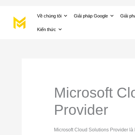
Nhảy
Về chúng tôi
Giải pháp Google
Giải ph
tới
nội
Kiến thức
dung
Microsoft Cl
Provider
Microsoft Cloud Solutions Provider là