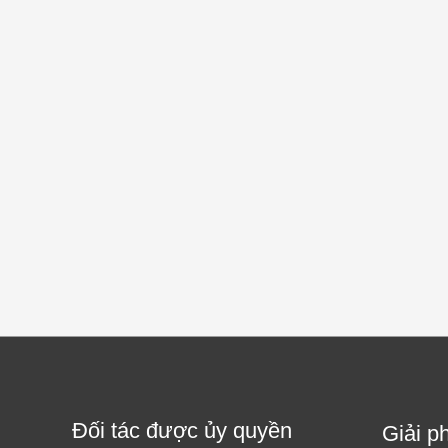
Đối tác được ủy quyền
Giải p