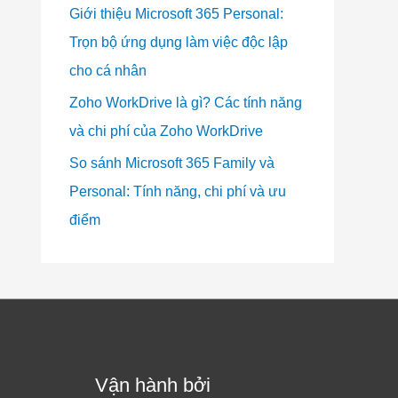
Giới thiệu Microsoft 365 Personal:
Trọn bộ ứng dụng làm việc độc lập
cho cá nhân
Zoho WorkDrive là gì? Các tính năng
và chi phí của Zoho WorkDrive
So sánh Microsoft 365 Family và
Personal: Tính năng, chi phí và ưu
điểm
Vận hành bởi