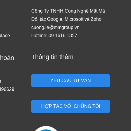
Công Ty TNHH Công Nghệ Mật Mã
Đối tác Google, Microsoft và Zoho
cuong.le@mmgroup.vn
place
Hotline: 09 1616 1357
Thông tin thêm
khoản
YÊU CẦU TƯ VẤN
n
496629
HỢP TÁC VỚI CHÚNG TÔI