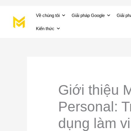
Nhảy
Về chúng tôi
Giải pháp Google
Giải ph
tới
nội
Kiến thức
dung
Giới thiệu 
Personal: 
dụng làm vi