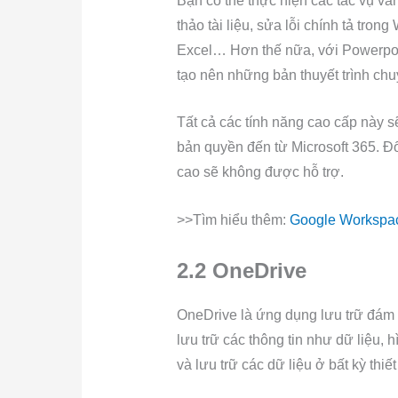
Bạn có thể thực hiện các tác vụ v
thảo tài liệu, sửa lỗi chính tả tron
Excel… Hơn thế nữa, với Powerpoin
tạo nên những bản thuyết trình ch
Tất cả các tính năng cao cấp này s
bản quyền đến từ Microsoft 365. Đố
cao sẽ không được hỗ trợ.
>>Tìm hiểu thêm:
Google Workspa
2.2 OneDrive
OneDrive là ứng dụng lưu trữ đám
lưu trữ các thông tin như dữ liệu,
và lưu trữ các dữ liệu ở bất kỳ thiết