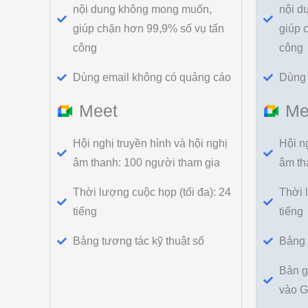
nội dung không mong muốn,
nội d
giúp chặn hơn 99,9% số vụ tấn
giúp 
công
công
Dùng email không có quảng cáo
Dùng 
Meet
Me
Hội nghị truyền hình và hội nghị
Hội ng
âm thanh: 100 người tham gia
âm th
Thời lượng cuộc họp (tối đa): 24
Thời 
tiếng
tiếng
Bảng tương tác kỹ thuật số
Bảng 
Bản g
vào G