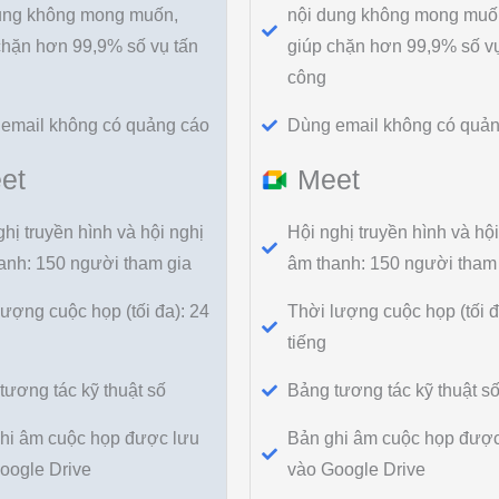
ung không mong muốn,
nội dung không mong muố
chặn hơn 99,9% số vụ tấn
giúp chặn hơn 99,9% số vụ
công
email không có quảng cáo
Dùng email không có quản
et
Meet
hị truyền hình và hội nghị
Hội nghị truyền hình và hội
anh: 150 người tham gia
âm thanh: 150 người tham
lượng cuộc họp (tối đa): 24
Thời lượng cuộc họp (tối đ
tiếng
tương tác kỹ thuật số
Bảng tương tác kỹ thuật s
hi âm cuộc họp được lưu
Bản ghi âm cuộc họp được
oogle Drive
vào Google Drive