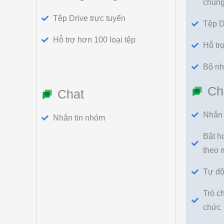
chung
Tệp Drive trực tuyến
Tệp D
Hỗ trợ hơn 100 loại tệp
Hỗ tr
Bộ nh
Ch
Chat
Nhắn 
Nhắn tin nhóm
Bật ho
theo 
Tự độ
Trò c
chức