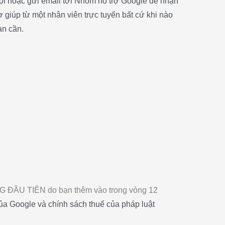
ọi hoặc gửi email tới Nhóm hỗ trợ Google để nhận
rợ giúp từ một nhân viên trực tuyến bất cứ khi nào
ạn cần.
 ĐẦU TIÊN do bạn thêm vào trong vòng 12
ủa Google và chính sách thuế của pháp luật