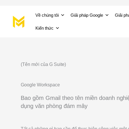
Nhảy
Về chúng tôi
Giải pháp Google
Giải ph
tới
nội
Kiến thức
dung
(Tên mới của G Suite)
Google Workspace
Bao gồm Gmail theo tên miền doanh nghi
dụng văn phòng đám mây
Tất cả những gì bạn cần để thực hiện công việc một 