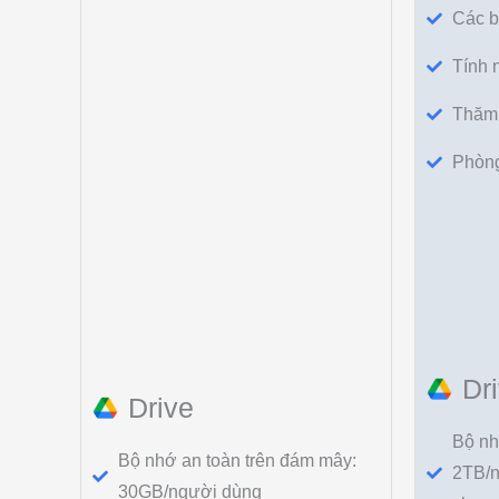
Các b
Tính 
Thăm 
Phòn
Dr
Drive
Bộ nh
Bộ nhớ an toàn trên đám mây:
2TB/n
30GB/người dùng