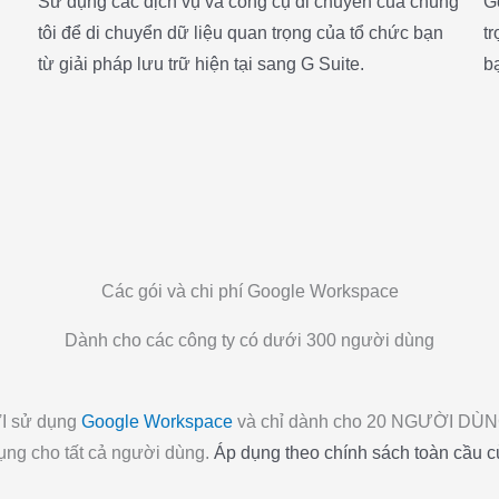
Sử dụng các dịch vụ và công cụ di chuyển của chúng
G
tôi để di chuyển dữ liệu quan trọng của tổ chức bạn
t
từ giải pháp lưu trữ hiện tại sang G Suite.
b
Các gói và chi phí Google Workspace
Dành cho các công ty có dưới 300 người dùng
I sử dụng
Google Workspace
và chỉ dành cho 20 NGƯỜI DÙNG
ụng cho tất cả người dùng.
Áp dụng theo chính sách toàn cầu c